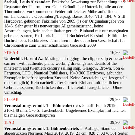
Seebaß, Louis Alexander:
Praktische Anweisung zur Behandlung und
Reparatur der Thurmuhren. Oder: Gründlicher Unterricht, alle an den
Thurmuhren vorkommenden Fehler mit leichter Mühe aufzufinden …
ein Handbuch … Quedlinburg/Leipzig, Basse, 1846. VIII, 184, V S Ill.
Hardcover, gebunden Faksimile von 2009 (!) der Originalausgabe von
1846. Sehr guter bis neuwertiger Allgemeinzustand, keine
Anstreichungen, kein nachteilhafter geruch. Einband mit nur marginalen
gebrauchsspuren, Ex Libris innen auf Buchdeckel Facsimile-Edition der
Buchreihedes Fachkreises Turmuhren in der deutschen Gesellschaft für
Chronometrie zum wissenschaftlichen Gebrauch 2009
7116AB
16,90
Underhill, Harold A.:
Masting and rigging. the clipper ship & ocean
carrier : with authentic plans, working drawings and details of the
nineteenth and twentieth century sailing ship. Glasgow, Brown, Son &
Ferguson, LTD., Nautical Publishers, 1949 300 Hardcover, gebunden
Exemplar in befriedigendem Zustand. Keine Anstreichungen festgestellt
(aber möglich) Kein nachteilhafter Geruch. Einband mit deutlicheren
Gebrauchsspuren, Buchrücken durch Lichteinfall ausgeblichen. Ohne
Umschlag.
5158AB
29,90
Veranstaltungstechnik 1 – Bühnenbetrieb.
5. aufl. Beuth 2019.
210x148 mm. 576 S. Taschenbuch. Ungelesenes Exemplar mit leichten
bis mäßigen Gebrauchsspuren
18AB
39,90
Veranstaltungstechnik 1: Bühnenbetrieb.
5. Auflage, Stand der
abgedruckten Normen: März 2019. 2019. 21 cm, 828 g. XIV, 561 Seiten