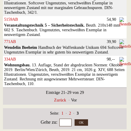
Illustrationen. Softcover Ungenutztes, verschweißtes Exemplar in
neuwertigem Zustand mit nur marginalen Gebrauchsspuren. DIN-
Taschenbuch, 342/1.
5159AB
54,90
Veranstaltungstechnik 5 – Sicherheitstechnik.
Beuth. 210x148 mm.
602 S. Taschenbuch. Ungenutztes, verschweißtes Exemplar in
neuwertigem Zustand.
771AB
39,90
Wendelin Boeheim
Handbuch der Waffenkunde Unikum 694 Softcover
Ungenutztes Exemplar in sehr gutem bis neuwertigem Zustand.
334AB
98,--
Wohnungsbau.
13. Auflage, Stand der abgedruckten Normen: Oktober
2019. Berlin/Wien/Zürich, Beuth, 2019. 21 cm, 1026 g. XIV, 688 Seiten
Illustrationen. Ungenutztes, verschweißtes Exemplar in neuwertigem
Zustand. Rechnung mit ausgewiesener Mehrwertsteuer. DIN-
Taschenbuch, 110.
Einträge 21–29 von 29
Zurück
·
Vor
Seite:
1
·
2
·
3
Gehe zu
: