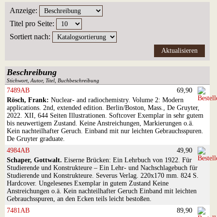
Anzeige
:
Titel pro Seite
:
Sortiert nach
:
Beschreibung
Stichwort, Autor, Titel, Buchbeschreibung
7489AB
69,90
Rösch, Frank:
Nuclear- and radiochemistry. Volume 2: Modern
applications. 2nd, extended edition. Berlin/Boston, Mass., De Gruyter,
2022. XII, 644 Seiten Illustrationen. Softcover Exemplar in sehr gutem
bis neuwertigem Zustand. Keine Anstreichungen, Markierungen o.ä.
Kein nachteilhafter Geruch. Einband mit nur leichten Gebrauchsspuren.
De Gruyter graduate.
4984AB
49,90
Schaper, Gottwalt.
Eiserne Brücken: Ein Lehrbuch von 1922. Für
Studierende und Konstrukteure – Ein Lehr- und Nachschlagebuch für
Studierende und Konstrukteure. Severus Verlag. 220x170 mm. 824 S.
Hardcover. Ungelesenes Exemplar in gutem Zustand Keine
Anstreichungen o.ä. Kein nachteilhafter Geruch Einband mit leichten
Gebrauchsspuren, an den Ecken teils leicht bestoßen.
7481AB
89,90