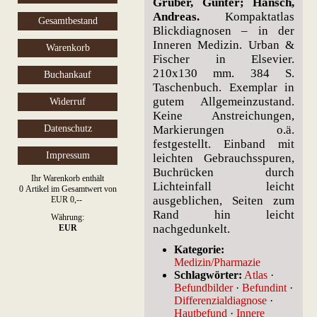
Gruber, Gunter; Hansch,
Andreas.
Kompaktatlas
Gesamtbestand
Blickdiagnosen – in der
Inneren Medizin. Urban &
Warenkorb
Fischer in Elsevier.
210x130 mm. 384 S.
Buchankauf
Taschenbuch. Exemplar in
gutem Allgemeinzustand.
Widerruf
Keine Anstreichungen,
Datenschutz
Markierungen o.ä.
festgestellt. Einband mit
Impressum
leichten Gebrauchsspuren,
Buchrücken durch
Ihr Warenkorb enthält
Lichteinfall leicht
0 Artikel im Gesamtwert von
ausgeblichen, Seiten zum
EUR 0,--
Rand hin leicht
Währung:
nachgedunkelt.
EUR
Kategorie:
Medizin/Pharmazie
Schlagwörter:
Atlas
·
Befundbilder
·
Befundint
·
Differenzialdiagnose
·
Hautbefund
·
Innere