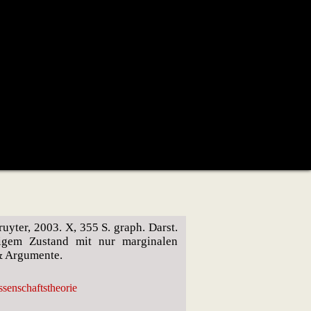
ruyter, 2003. X, 355 S. graph. Darst.
igem Zustand mit nur marginalen
& Argumente.
senschaftstheorie