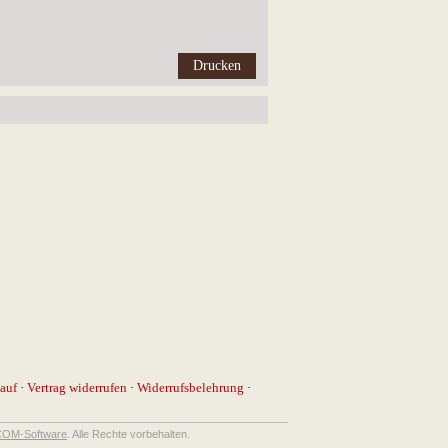
auf
·
Vertrag widerrufen
·
Widerrufsbelehrung
·
OM-Software
. Alle Rechte vorbehalten.