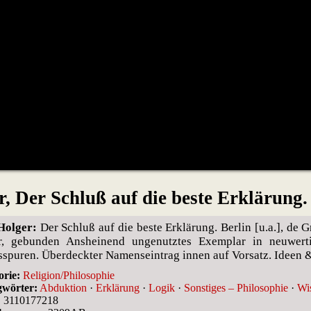
, Der Schluß auf die beste Erklärung.
Holger:
Der Schluß auf die beste Erklärung. Berlin [u.a.], de G
r, gebunden Ansheinend ungenutztes Exemplar in neuwert
spuren. Überdeckter Namenseintrag innen auf Vorsatz. Ideen 
orie:
Religion/Philosophie
gwörter:
Abduktion
·
Erklärung
·
Logik
·
Sonstiges – Philosophie
·
Wis
:
3110177218