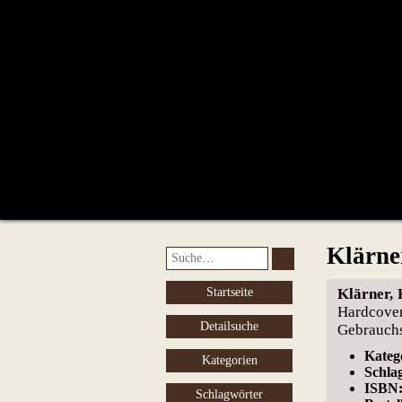
Klärner
Startseite
Klärner, 
Hardcove
Detailsuche
Gebrauchs
Kateg
Kategorien
Schla
ISBN
Schlagwörter