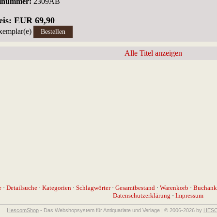
llnummer:
2309AB
eis: EUR 69,90
xemplar(e)
Alle Titel anzeigen
e
·
Detailsuche
·
Kategorien
·
Schlagwörter
·
Gesamtbestand
·
Warenkorb
·
Buchank
Datenschutzerklärung
·
Impressum
HescomShop
- Das Webshopsystem für Antiquariate und Verlage | © 2006-2026 by
HESC