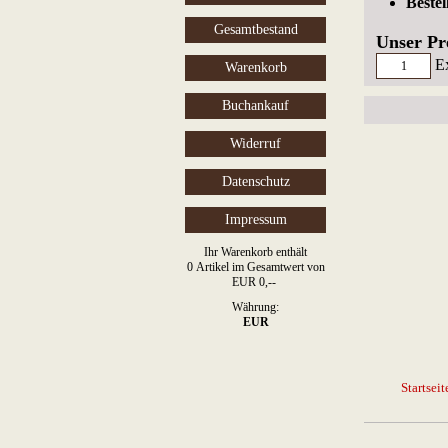
Beste
Gesamtbestand
Unser Pr
E
Warenkorb
Buchankauf
Widerruf
Datenschutz
Impressum
Ihr Warenkorb enthält
0 Artikel im Gesamtwert von
EUR 0,--
Währung:
EUR
Startseit