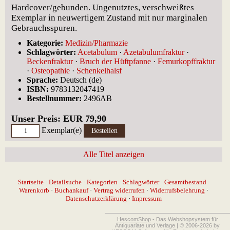
Hardcover/gebunden. Ungenutztes, verschweißtes
Exemplar in neuwertigem Zustand mit nur marginalen
Gebrauchsspuren.
Kategorie:
Medizin/Pharmazie
Schlagwörter:
Acetabulum
·
Azetabulumfraktur
·
Beckenfraktur
·
Bruch der Hüftpfanne
·
Femurkopffraktur
·
Osteopathie
·
Schenkelhalsf
Sprache:
Deutsch (de)
ISBN:
9783132047419
Bestellnummer:
2496AB
Unser Preis: EUR 79,90
Exemplar(e)
Alle Titel anzeigen
Startseite
·
Detailsuche
·
Kategorien
·
Schlagwörter
·
Gesamtbestand
·
Warenkorb
·
Buchankauf
·
Vertrag widerrufen
·
Widerrufsbelehrung
·
Datenschutzerklärung
·
Impressum
HescomShop
- Das Webshopsystem für
Antiquariate und Verlage | © 2006-2026 by