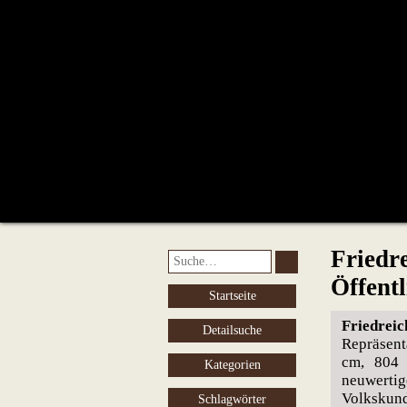
Friedr
Öffent
Startseite
Friedreic
Detailsuche
Repräsent
cm, 804 
Kategorien
neuwerti
Volkskund
Schlagwörter