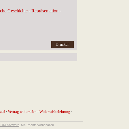
che Geschichte
·
Repräsentation
·
auf
·
Vertrag widerrufen
·
Widerrufsbelehrung
·
OM-Software
. Alle Rechte vorbehalten.