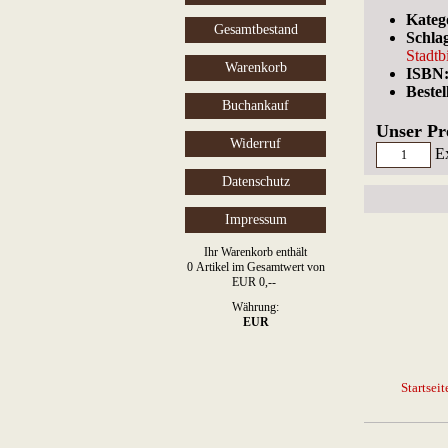
Kateg
Gesamtbestand
Schla
Stadtb
Warenkorb
ISBN
Beste
Buchankauf
Unser Pr
Widerruf
E
Datenschutz
Impressum
Ihr Warenkorb enthält
0 Artikel im Gesamtwert von
EUR 0,--
Währung:
EUR
Startseit