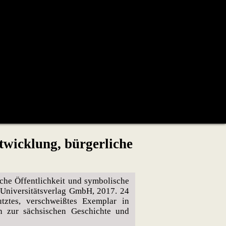
twicklung, bürgerliche
che Öffentlichkeit und symbolische
r Universitätsverlag GmbH, 2017. 24
tztes, verschweißtes Exemplar in
n zur sächsischen Geschichte und