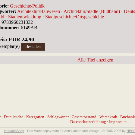
orie:
Geschichte/Politik
gwörter:
Architektur/Bauwesen
·
Architektur/Städte (Bildband)
·
Deuts
ild
·
Stadtentwicklung
·
Stadtgeschichte/Ortsgeschichte
:
9783960231332
llnummer:
6149AB
eis: EUR 24,90
xemplar(e)
Alle Titel anzeigen
e
·
Detailsuche
·
Kategorien
·
Schlagwörter
·
Gesamtbestand
·
Warenkorb
·
Buchank
Datenschutzerklärung
·
Impressum
HescomShop
- Das Webshopsystem für Antiquariate und Verlage | © 2006-2026 by
HESC