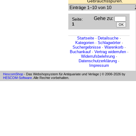
Gebrauchsspuren.
Einträge 1–10 von 10
Gehe zu
:
Seite:
1
Startseite
·
Detailsuche
·
Kategorien
·
Schlagwörter
·
Suchergebnisse
·
Warenkorb
·
Buchankauf
·
Vertrag widerrufen
·
Widerrufsbelehrung
·
Datenschutzerklärung
·
Impressum
HescomShop
- Das Webshopsystem für Antiquariate und Verlage | © 2006-2026 by
HESCOM-Software
. Alle Rechte vorbehalten.