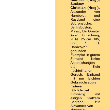
Suckow,
Christian (Hrsg.):
Alexander von
Humboldt und
Russland – eine
Spurensuche.
Berlin/Boston,
Mass., De Gruyter
Akad. Forschung,
2014. 25 cm. XIV,
638 S. Ill.
Hardcover,
gebunden
Exemplar in gutem
Zustand. Keine
Anstreichungen
o.ä. Kein
nachteilhafter
Geruch. Einband
mit nur leichten
Gebrauchsspuren,
hinterer
BUchdeckel
rückseitig mit
einigen Kratzern
Beiträge zur
Alexander-von-
Humboldt-