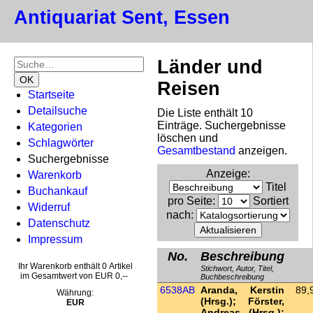
Antiquariat Sent, Essen
Länder und
Reisen
Startseite
Detailsuche
Die Liste enthält 10
Einträge. Suchergebnisse
Kategorien
löschen und
Schlagwörter
Gesamtbestand
anzeigen.
Suchergebnisse
Anzeige
:
Warenkorb
Titel
Buchankauf
pro Seite
:
Sortiert
Widerruf
nach
:
Datenschutz
Impressum
No.
Beschreibung
Ihr Warenkorb enthält 0 Artikel
Stichwort, Autor, Titel,
im Gesamtwert von EUR 0,--
Buchbeschreibung
6538AB
Aranda, Kerstin
89,
Währung:
(Hrsg.); Förster,
EUR
Andreas (Hrsg.);