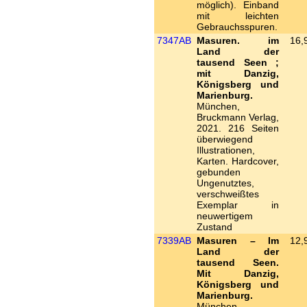
möglich). Einband
mit leichten
Gebrauchsspuren.
7347AB
Masuren. im
16,
Land der
tausend Seen ;
mit Danzig,
Königsberg und
Marienburg.
München,
Bruckmann Verlag,
2021. 216 Seiten
überwiegend
Illustrationen,
Karten. Hardcover,
gebunden
Ungenutztes,
verschweißtes
Exemplar in
neuwertigem
Zustand
7339AB
Masuren – Im
12,
Land der
tausend Seen.
Mit Danzig,
Königsberg und
Marienburg.
München,