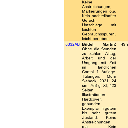
Keine
Anstreichungen,
Markierungen o.ä.
Kein nachteilhafter
Geruch.
Umschläge mit
leichten
Gebrauchsspuren,
leicht berieben
6332AB
Büdel, Martin:
49,
Ohne die Stunden
zu zählen. Alltag,
Arbeit und der
Umgang mit Zeit
im ländlichen
Cantal. 1. Auflage.
Tübingen, Mohr
Siebeck, 2021. 24
cm, 768 g. XI, 423
Seiten
Illustrationen.
Hardcover,
gebunden
Exemplar in gutem
bis sehr gutem
Zustand. Keine
Anstreichungen
o.ä. Kein