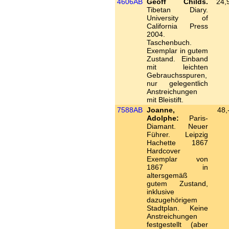
4606AB
Geoff Childs.
24,
Tibetan Diary.
University of
California Press
2004.
Taschenbuch.
Exemplar in gutem
Zustand. Einband
mit leichten
Gebrauchsspuren,
nur gelegentlich
Anstreichungen
mit Bleistift.
7588AB
Joanne,
48,
Adolphe:
Paris-
Diamant. Neuer
Führer. Leipzig
Hachette 1867
Hardcover
Exemplar von
1867 in
altersgemäß
gutem Zustand,
inklusive
dazugehörigem
Stadtplan. Keine
Anstreichungen
festgestellt (aber