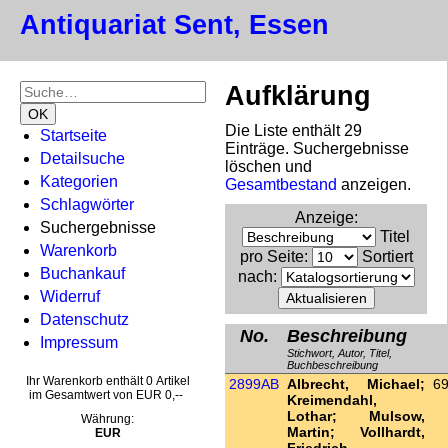
Antiquariat Sent, Essen
Aufklärung
Die Liste enthält 29
Startseite
Einträge. Suchergebnisse
Detailsuche
löschen und
Kategorien
Gesamtbestand
anzeigen.
Schlagwörter
Anzeige
:
Suchergebnisse
Titel
Warenkorb
pro Seite
:
Sortiert
Buchankauf
nach
:
Widerruf
Datenschutz
No.
Beschreibung
Impressum
Stichwort, Autor, Titel,
Buchbeschreibung
Ihr Warenkorb enthält 0 Artikel
2899AB
Albrecht, Michael;
69
im Gesamtwert von EUR 0,--
Kreimendahl,
Lothar; Mulsow,
Währung:
Martin; Vollhardt,
EUR