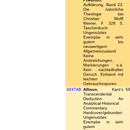
Friedrich.
Aufklärung, Band 23:
Die natürliche
Theologie bei
Christian Wolff
Meiner, F. 328 S.
Taschenbuch.
Ungenutztes
Exemplar in sehr
gutem bis
neuwertigem
Allgemeinzustand.
Keine
Anstreichungen,
Markierungen o.ä.
Kein nachteilhafter
Geruch. Einband mit
leichten
Gebrauchsspuren.
3437AB
Allison.
Kant’s
59
Transcendental
Deduction: An
Analytical-Historical
Commentary.
Hardcover/gebunden.
Ungenutztes
Exemplar in sehr
gutem