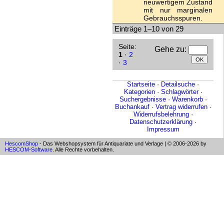
neuwertigem Zustand
mit nur marginalen
Gebrauchsspuren.
Einträge 1–10 von 29
Seite:
Gehe zu
:
1
·
2
·
3
Startseite
·
Detailsuche
·
Kategorien
·
Schlagwörter
·
Suchergebnisse
·
Warenkorb
·
Buchankauf
·
Vertrag widerrufen
·
Widerrufsbelehrung
·
Datenschutzerklärung
·
Impressum
HescomShop
- Das Webshopsystem für Antiquariate und Verlage | © 2006-2026 by
HESCOM-Software
. Alle Rechte vorbehalten.