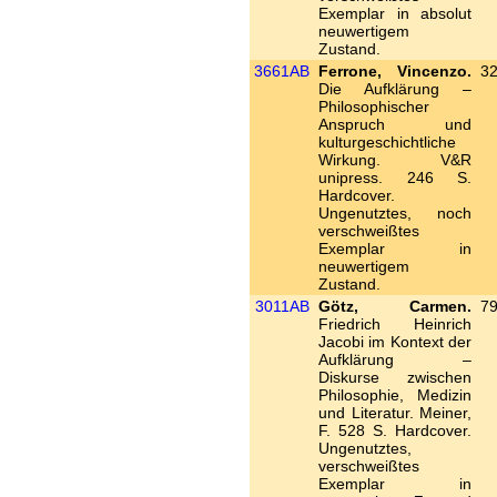
Exemplar in absolut
neuwertigem
Zustand.
3661AB
Ferrone, Vincenzo.
32
Die Aufklärung –
Philosophischer
Anspruch und
kulturgeschichtliche
Wirkung. V&R
unipress. 246 S.
Hardcover.
Ungenutztes, noch
verschweißtes
Exemplar in
neuwertigem
Zustand.
3011AB
Götz, Carmen.
79
Friedrich Heinrich
Jacobi im Kontext der
Aufklärung –
Diskurse zwischen
Philosophie, Medizin
und Literatur. Meiner,
F. 528 S. Hardcover.
Ungenutztes,
verschweißtes
Exemplar in