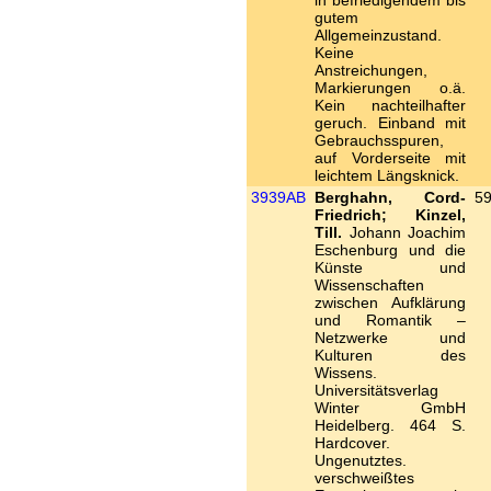
in befriedigendem bis
gutem
Allgemeinzustand.
Keine
Anstreichungen,
Markierungen o.ä.
Kein nachteilhafter
geruch. Einband mit
Gebrauchsspuren,
auf Vorderseite mit
leichtem Längsknick.
3939AB
Berghahn, Cord-
59
Friedrich; Kinzel,
Till.
Johann Joachim
Eschenburg und die
Künste und
Wissenschaften
zwischen Aufklärung
und Romantik –
Netzwerke und
Kulturen des
Wissens.
Universitätsverlag
Winter GmbH
Heidelberg. 464 S.
Hardcover.
Ungenutztes.
verschweißtes