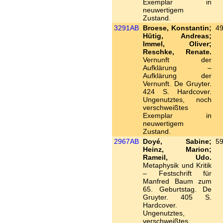
Exemplar in
neuwertigem
Zustand.
3291AB
Broese, Konstantin;
49
Hütig, Andreas;
Immel, Oliver;
Reschke, Renate.
Vernunft der
Aufklärung –
Aufklärung der
Vernunft. De Gruyter.
424 S. Hardcover.
Ungenutztes, noch
verschweißtes
Exemplar in
neuwertigem
Zustand.
2967AB
Doyé, Sabine;
59
Heinz, Marion;
Rameil, Udo.
Metaphysik und Kritik
– Festschrift für
Manfred Baum zum
65. Geburtstag. De
Gruyter. 405 S.
Hardcover.
Ungenutztes,
verschweißtes