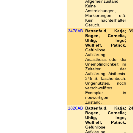
Allgemeinzustand.
Keine
Anstreichungen,
Markierungen o.ä.
Kein nachteilhafter
Geruch.
3478AB
Battenfald, Katja;
39
Bogen, Cornelia;
Uhlig, Ingo;
Wulfleff, Patrick.
Gefühllose
Aufklärung –
Anaisthesis oder die
Unempfindlichkeit im
Zeitalter der
Aufklärung. Aisthesis.
345 S. Taschenbuch.
Ungenutztes, noch
verschweißtes
Exemplar in
neuwertigem
Zustand.
1826AB
Battenfald, Katja;
24
Bogen, Cornelia;
Uhlig, Ingo;
Wulfleff, Patrick.
Gefühllose
Aufklärung –