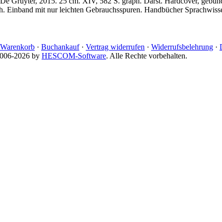
 De Gruyter, 2015. 25 cm. XIV, 582 S. graph. Darst. Hardcover, gebu
ch. Einband mit nur leichten Gebrauchsspuren. Handbücher Sprachwisse
Warenkorb
·
Buchankauf
·
Vertrag widerrufen
·
Widerrufsbelehrung
·
 2006-2026 by
HESCOM-Software
. Alle Rechte vorbehalten.