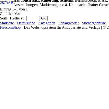
Handbuch Satz, Äußerung, Schema.
Berlin/Boston, Mass.,
2875AB
Anstreichungen, Markierungen o.ä. Kein nachteilhafter Geru
Eintrag 1–1 von 1
Zurück
·
Vor
Seite:
1
Gehe zu
:
Startseite
·
Detailsuche
·
Kategorien
·
Schlagwörter
·
Suchergebnisse
·
HescomShop
- Das Webshopsystem für Antiquariate und Verlage | ©