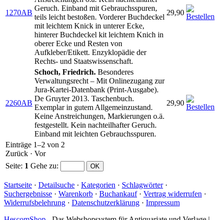
Geruch. Einband mit Gebrauchsspuren,
1270AB
29,90
teils leicht bestoßen. Vorderer Buchdeckel
mit leichtem Knick in unterer Ecke,
hinterer Buchdeckel kit leichtem Knich in
oberer Ecke und Resten von
Aufkleber/Etikett. Enzyklopädie der
Rechts- und Staatswissenschaft.
Schoch, Friedrich.
Besonderes
Verwaltungsrecht – Mit Onlinezugang zur
Jura-Kartei-Datenbank (Print-Ausgabe).
De Gruyter 2013. Taschenbuch.
2260AB
29,90
Exemplar in gutem Allgemeinzustand.
Keine Anstreichungen, Markierungen o.ä.
festgestellt. Kein nachteilhafter Geruch.
Einband mit leichten Gebrauchsspuren.
Einträge 1–2 von 2
Zurück
·
Vor
Seite:
1
Gehe zu
:
Startseite
·
Detailsuche
·
Kategorien
·
Schlagwörter
·
Suchergebnisse
·
Warenkorb
·
Buchankauf
·
Vertrag widerrufen
·
Widerrufsbelehrung
·
Datenschutzerklärung
·
Impressum
HescomShop
- Das Webshopsystem für Antiquariate und Verlage |