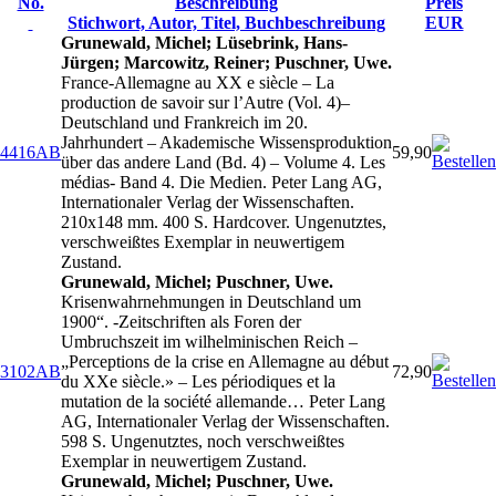
No.
Beschreibung
Preis
Stichwort, Autor, Titel, Buchbeschreibung
EUR
Grunewald, Michel; Lüsebrink, Hans-
Jürgen; Marcowitz, Reiner; Puschner, Uwe.
France-Allemagne au XX e siècle – La
production de savoir sur l’Autre (Vol. 4)–
Deutschland und Frankreich im 20.
Jahrhundert – Akademische Wissensproduktion
4416AB
59,90
über das andere Land (Bd. 4) – Volume 4. Les
médias- Band 4. Die Medien. Peter Lang AG,
Internationaler Verlag der Wissenschaften.
210x148 mm. 400 S. Hardcover. Ungenutztes,
verschweißtes Exemplar in neuwertigem
Zustand.
Grunewald, Michel; Puschner, Uwe.
Krisenwahrnehmungen in Deutschland um
1900“. -Zeitschriften als Foren der
Umbruchszeit im wilhelminischen Reich –
„Perceptions de la crise en Allemagne au début
3102AB
72,90
du XXe siècle.» – Les périodiques et la
mutation de la société allemande… Peter Lang
AG, Internationaler Verlag der Wissenschaften.
598 S. Ungenutztes, noch verschweißtes
Exemplar in neuwertigem Zustand.
Grunewald, Michel; Puschner, Uwe.