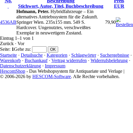
No.
Beschreibung
Preis
Stichwort, Autor, Titel, Buchbeschreibung
EUR
Hofmann, Peter.
Hybridfahrzeuge – Ein
alternatives Antriebssystem für die Zukunft.
4536AB
Springer Wien. 235x155 mm. 549 S.
79,90
Hardcover. Ungenutztes, verschweißtes
Exemplar in neuwertigem Zustand.
Eintrag 1–1 von 1
Zurück
·
Vor
Seite:
1
Gehe zu
:
Startseite
·
Detailsuche
·
Kategorien
·
Schlagwörter
·
Suchergebnisse
·
Warenkorb
·
Buchankauf
·
Vertrag widerrufen
·
Widerrufsbelehrung
·
Datenschutzerklärung
·
Impressum
HescomShop
- Das Webshopsystem für Antiquariate und Verlage |
© 2006-2026 by
HESCOM-Software
. Alle Rechte vorbehalten.