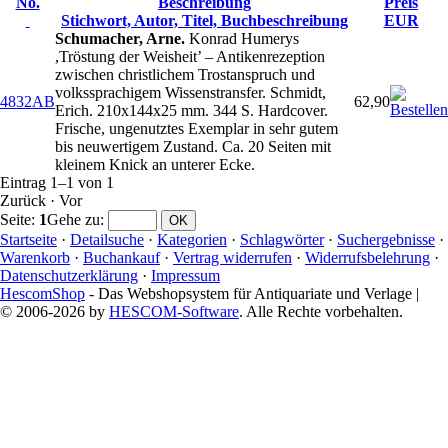
No.
Beschreibung
Preis
Stichwort, Autor, Titel, Buchbeschreibung
EUR
Schumacher, Arne.
Konrad Humerys
,Tröstung der Weisheit’ – Antikenrezeption
zwischen christlichem Trostanspruch und
volkssprachigem Wissenstransfer. Schmidt,
4832AB
62,90
Erich. 210x144x25 mm. 344 S. Hardcover.
Frische, ungenutztes Exemplar in sehr gutem
bis neuwertigem Zustand. Ca. 20 Seiten mit
kleinem Knick an unterer Ecke.
Eintrag 1–1 von 1
Zurück
·
Vor
Seite:
1
Gehe zu
:
Startseite
·
Detailsuche
·
Kategorien
·
Schlagwörter
·
Suchergebnisse
·
Warenkorb
·
Buchankauf
·
Vertrag widerrufen
·
Widerrufsbelehrung
·
Datenschutzerklärung
·
Impressum
HescomShop
- Das Webshopsystem für Antiquariate und Verlage |
© 2006-2026 by
HESCOM-Software
. Alle Rechte vorbehalten.