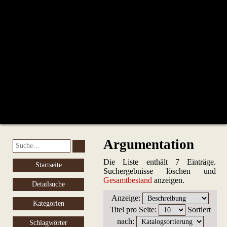
Argumentation
Die Liste enthält 7 Einträge.
Startseite
Suchergebnisse löschen und
Gesamtbestand
anzeigen.
Detailsuche
Anzeige
:
Kategorien
Titel pro Seite
:
Sortiert
nach
:
Schlagwörter