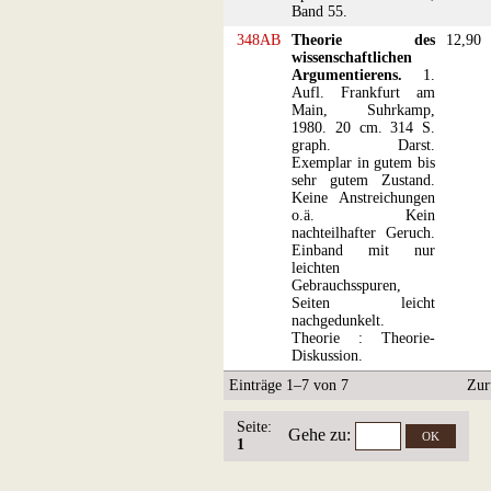
Band 55.
348AB
Theorie des
12,90
wissenschaftlichen
Argumentierens.
1.
Aufl. Frankfurt am
Main, Suhrkamp,
1980. 20 cm. 314 S.
graph. Darst.
Exemplar in gutem bis
sehr gutem Zustand.
Keine Anstreichungen
o.ä. Kein
nachteilhafter Geruch.
Einband mit nur
leichten
Gebrauchsspuren,
Seiten leicht
nachgedunkelt.
Theorie : Theorie-
Diskussion.
Einträge 1–7 von 7
Zur
Seite:
Gehe zu
:
1