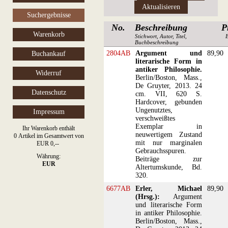
Suchergebnisse
No.
Beschreibung
P
Warenkorb
Stichwort, Autor, Titel,
Buchbeschreibung
2804AB
Argument und
89,90
Buchankauf
literarische Form in
antiker Philosophie.
Widerruf
Berlin/Boston, Mass.,
De Gruyter, 2013. 24
Datenschutz
cm. VII, 620 S.
Hardcover, gebunden
Ungenutztes,
Impressum
verschweißtes
Exemplar in
Ihr Warenkorb enthält
neuwertigem Zustand
0 Artikel im Gesamtwert von
mit nur marginalen
EUR 0,--
Gebrauchsspuren.
Währung:
Beiträge zur
EUR
Altertumskunde, Bd.
320.
6677AB
Erler, Michael
89,90
(Hrsg.):
Argument
und literarische Form
in antiker Philosophie.
Berlin/Boston, Mass.,