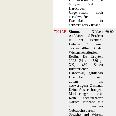
von Hiob bis Kant. De
Gruyter. 604 S.
Hardcover.
Ungenutztes, noch
verschweißtes
Exemplar in
neuwertigem Zustand.
7021AB
Simon, Niklas:
69,90
Aufklären und Fordern
in der Pestizid-
Debatte. Zu einer
Textwelt-Rhetorik der
Wissenskonstitution.
Berlin, De Gruyter,
2023. 24 cm, 786 g.
XX, 439 Seiten
Illustrationen.
Hardcover, gebunden
Exemplar in sehr
gutem bis
neuwertigem Zustand.
Keine Anstreichungen,
Markierungen o.ä.
Kein nachteilhafter
Geruch. Einband mit
nur leichten
Gebrauchsspuren.
Sprache und Wissen,