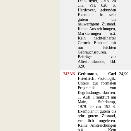
De Gruyter, 2013. 24
cm. VII, 620 S.
Hardcover, gebunden
Exemplar in sehr
gutem bis
neuwertigem Zustand.
Keine Anstreichungen,
Markierungen o.ä.
Kein nachteilhafter
Geruch. Einband mit
nur leichten
Gebrauchsspuren.
Beiträge zur
Altertumskunde, Bd.
320.
343AB
Gethmann, Carl
24,90
Friedrich:
Protologik.
Unters. zur formalen
Pragmatik von
Begründungsdiskursen.
1. Aufl. Frankfurt am
Main, Suhrkamp,
1979. 20 cm. 193 S.
Exemplar in gutem bis
sehr gutem Zustand,
vrmutlich ungelesen.
Keine Anstreichungen
o.ä. Kein