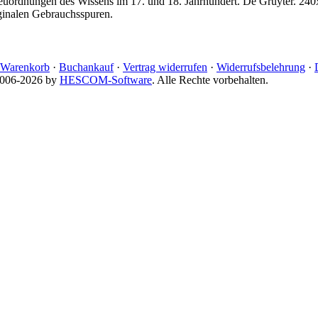
 Neuordnungen des Wissens im 17. und 18. Jahrhundert. De Gruyter. 2
ginalen Gebrauchsspuren.
Warenkorb
·
Buchankauf
·
Vertrag widerrufen
·
Widerrufsbelehrung
·
 2006-2026 by
HESCOM-Software
. Alle Rechte vorbehalten.