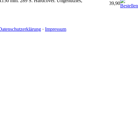
40x150 mm. 289 S. Hardcover. Ungenutztes,
39,90
Datenschutzerklärung
·
Impressum