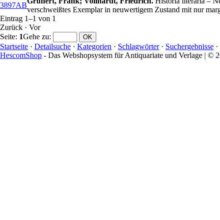
Grunert, Frank; Vollhardt, Friedrich.
Historia literaria –
3897AB
verschweißtes Exemplar in neuwertigem Zustand mit nur mar
Eintrag 1–1 von 1
Zurück
·
Vor
Seite:
1
Gehe zu
:
Startseite
·
Detailsuche
·
Kategorien
·
Schlagwörter
·
Suchergebnisse
·
HescomShop
- Das Webshopsystem für Antiquariate und Verlage | ©