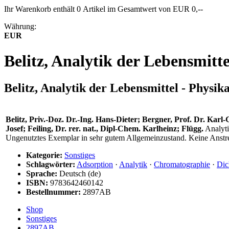
Ihr Warenkorb enthält 0 Artikel im Gesamtwert von EUR 0,--
Währung:
EUR
Belitz, Analytik der Lebensmit
Belitz, Analytik der Lebensmittel - Physi
Belitz, Priv.-Doz. Dr.-Ing. Hans-Dieter; Bergner, Prof. Dr. Karl-
Josef; Feiling, Dr. rer. nat., Dipl-Chem. Karlheinz; Flügg.
Analyti
Ungenutztes Exemplar in sehr gutem Allgemeinzustand. Keine Anstre
Kategorie:
Sonstiges
Schlagwörter:
Adsorption
·
Analytik
·
Chromatographie
·
Dic
Sprache:
Deutsch (de)
ISBN:
9783642460142
Bestellnummer:
2897AB
Shop
Sonstiges
2897AB