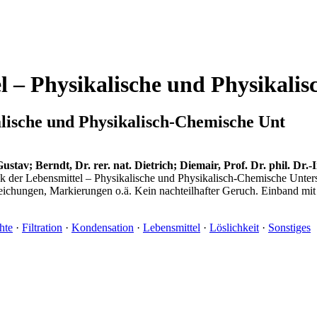
tel – Physikalische und Physika
kalische und Physikalisch-Chemische Unt
Gustav; Berndt, Dr. rer. nat. Dietrich; Diemair, Prof. Dr. phil. Dr.
k der Lebensmittel – Physikalische und Physikalisch-Chemische Unter
ichungen, Markierungen o.ä. Kein nachteilhafter Geruch. Einband mit
hte
·
Filtration
·
Kondensation
·
Lebensmittel
·
Löslichkeit
·
Sonstiges